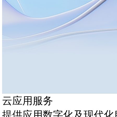
云应用服务
提供应用数字化及现代化