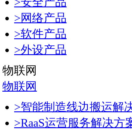
>安全产品
>网络产品
>软件产品
>外设产品
物联网
物联网
>智能制造线边搬运解
>RaaS运营服务解决方