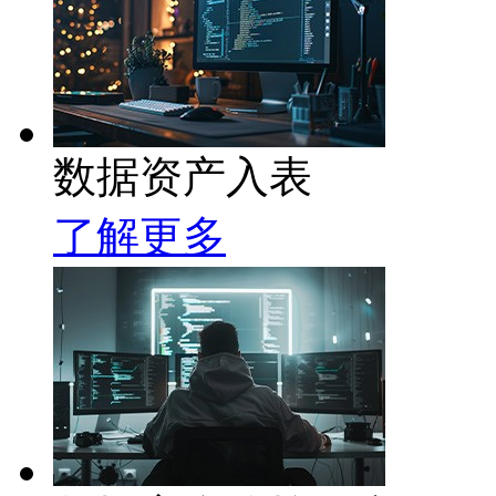
数据资产入表
了解更多