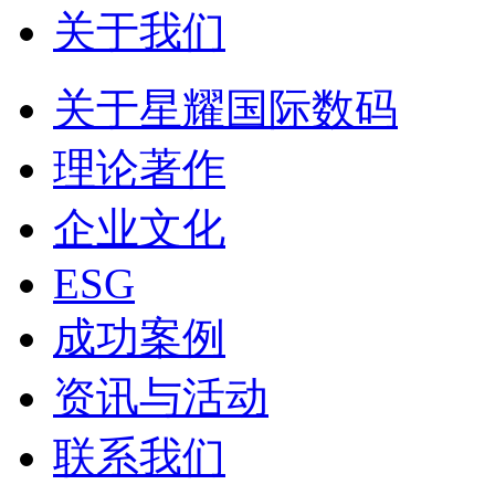
关于我们
关于星耀国际数码
理论著作
企业文化
ESG
成功案例
资讯与活动
联系我们