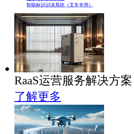
智能标识识读系统（叉车专用）
RaaS运营服务解决方案
了解更多