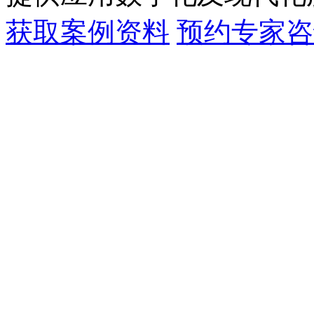
获取案例资料
预约专家咨