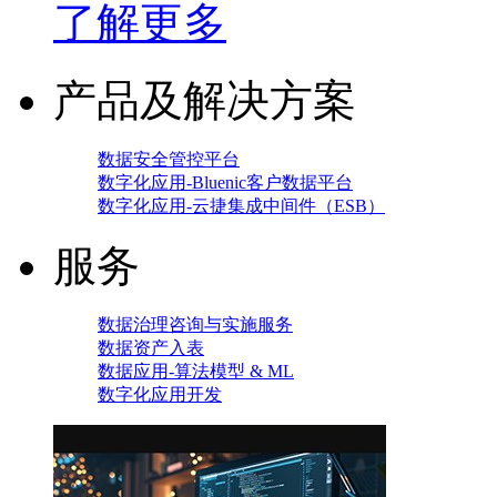
了解更多
产品及解决方案
数据安全管控平台
数字化应用-Bluenic客户数据平台
数字化应用-云捷集成中间件（ESB）
服务
数据治理咨询与实施服务
数据资产入表
数据应用-算法模型 & ML
数字化应用开发