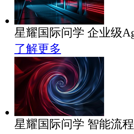
星耀国际问学 企业级Ag
了解更多
星耀国际问学 智能流