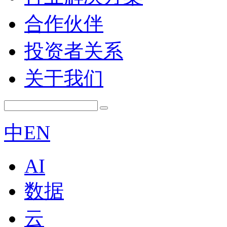
合作伙伴
投资者关系
关于我们
中
EN
AI
数据
云