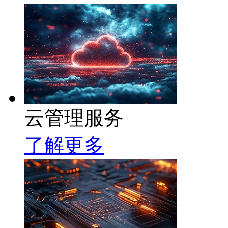
云管理服务
了解更多