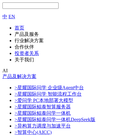
中
EN
首页
产品及服务
行业解决方案
合作伙伴
投资者关系
关于我们
AI
产品及解决方案
>星耀国际问学 企业级Agent中台
>星耀国际问学 智能流程工作台
>爱问学 PC本地部署大模型
>星耀国际鲲泰智算服务器
>星耀国际鲲泰问学一体机
>星耀国际鲲泰问学一体机DeepSeek版
>异构算力调度与加速平台
>智算中心(AICC)