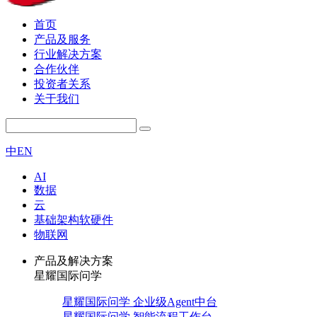
首页
产品及服务
行业解决方案
合作伙伴
投资者关系
关于我们
中
EN
AI
数据
云
基础架构软硬件
物联网
产品及解决方案
星耀国际问学
星耀国际问学 企业级Agent中台
星耀国际问学 智能流程工作台