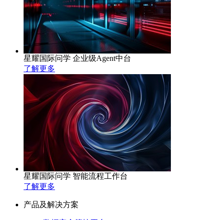
星耀国际问学 企业级Agent中台
了解更多
星耀国际问学 智能流程工作台
了解更多
产品及解决方案