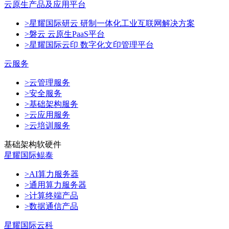
云原生产品及应用平台
>星耀国际研云 研制一体化工业互联网解决方案
>磐云 云原生PaaS平台
>星耀国际云印 数字化文印管理平台
云服务
>云管理服务
>安全服务
>基础架构服务
>云应用服务
>云培训服务
基础架构软硬件
星耀国际鲲泰
>AI算力服务器
>通用算力服务器
>计算终端产品
>数据通信产品
星耀国际云科