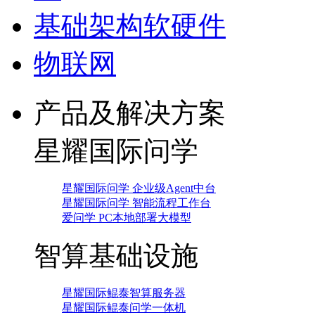
基础架构软硬件
物联网
产品及解决方案
星耀国际问学
星耀国际问学 企业级Agent中台
星耀国际问学 智能流程工作台
爱问学 PC本地部署大模型
智算基础设施
星耀国际鲲泰智算服务器
星耀国际鲲泰问学一体机