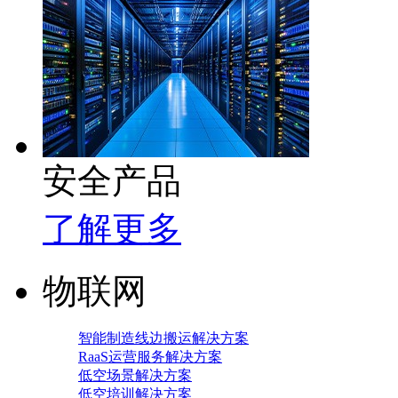
安全产品
了解更多
物联网
智能制造线边搬运解决方案
RaaS运营服务解决方案
低空场景解决方案
低空培训解决方案