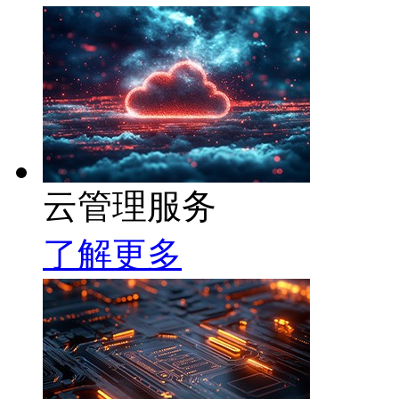
云管理服务
了解更多