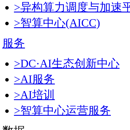
>异构算力调度与加速
>智算中心(AICC)
服务
>DC·AI生态创新中心
>AI服务
>AI培训
>智算中心运营服务