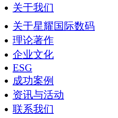
关于我们
关于星耀国际数码
理论著作
企业文化
ESG
成功案例
资讯与活动
联系我们