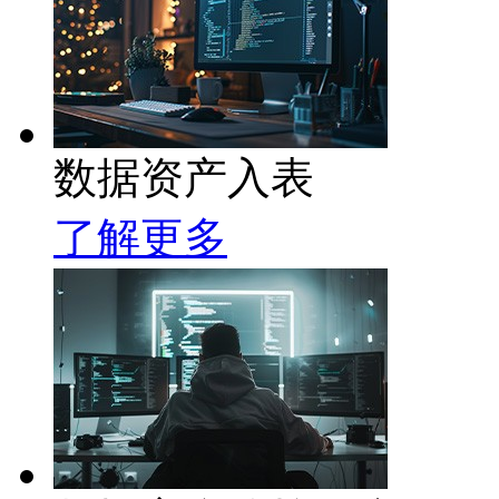
数据资产入表
了解更多