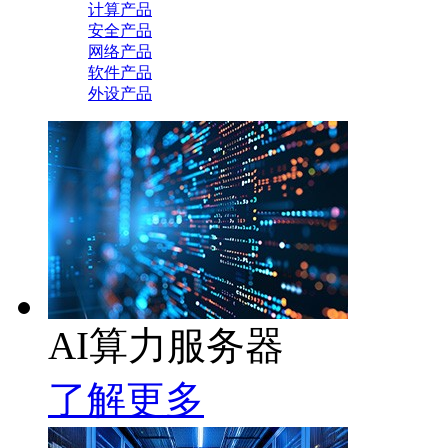
计算产品
安全产品
网络产品
软件产品
外设产品
AI算力服务器
了解更多