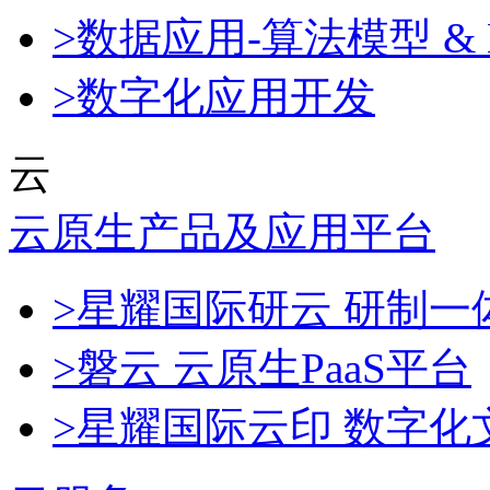
>数据应用-算法模型 & 
>数字化应用开发
云
云原生产品及应用平台
>星耀国际研云 研制
>磐云 云原生PaaS平台
>星耀国际云印 数字化