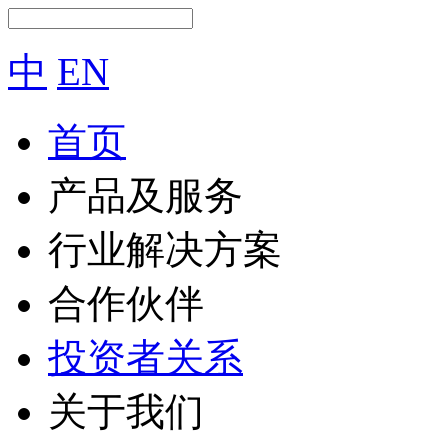
中
EN
首页
产品及服务
行业解决方案
合作伙伴
投资者关系
关于我们