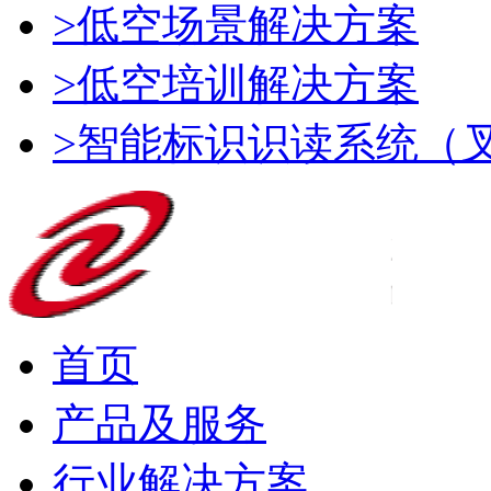
>低空场景解决方案
>低空培训解决方案
>智能标识识读系统（
首页
产品及服务
行业解决方案