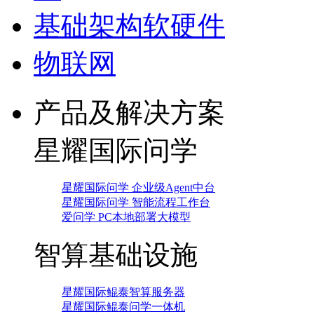
基础架构软硬件
物联网
产品及解决方案
星耀国际问学
星耀国际问学 企业级Agent中台
星耀国际问学 智能流程工作台
爱问学 PC本地部署大模型
智算基础设施
星耀国际鲲泰智算服务器
星耀国际鲲泰问学一体机