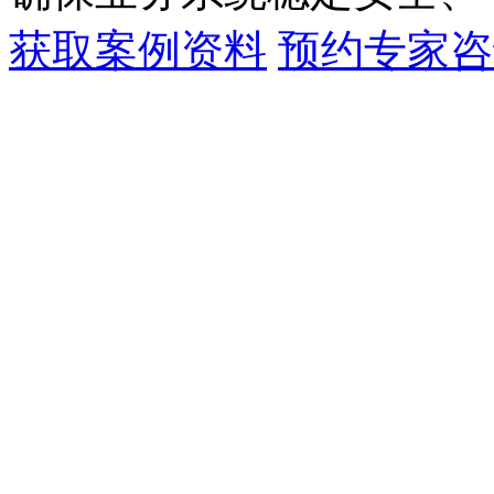
获取案例资料
预约专家咨