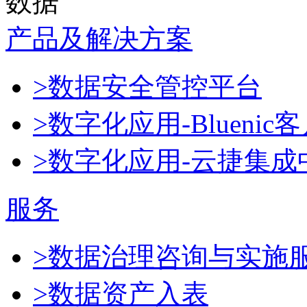
数据
产品及解决方案
>数据安全管控平台
>数字化应用-Blueni
>数字化应用-云捷集成
服务
>数据治理咨询与实施
>数据资产入表