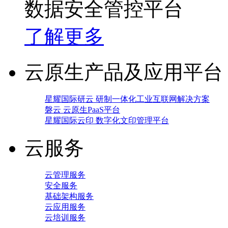
数据安全管控平台
了解更多
云原生产品及应用平台
星耀国际研云 研制一体化工业互联网解决方案
磐云 云原生PaaS平台
星耀国际云印 数字化文印管理平台
云服务
云管理服务
安全服务
基础架构服务
云应用服务
云培训服务