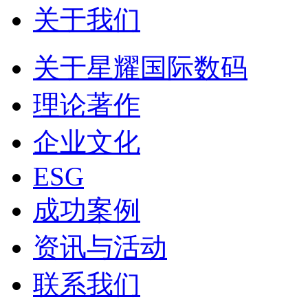
关于我们
关于星耀国际数码
理论著作
企业文化
ESG
成功案例
资讯与活动
联系我们