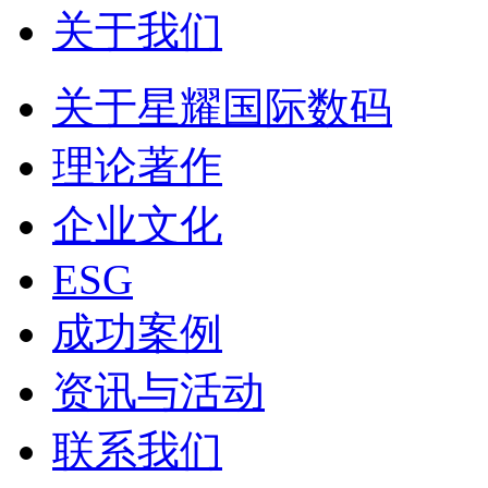
关于我们
关于星耀国际数码
理论著作
企业文化
ESG
成功案例
资讯与活动
联系我们