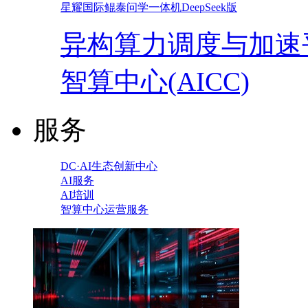
星耀国际鲲泰问学一体机DeepSeek版
异构算力调度与加速
智算中心(AICC)
服务
DC·AI生态创新中心
AI服务
AI培训
智算中心运营服务