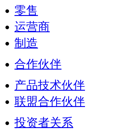
零售
运营商
制造
合作伙伴
产品技术伙伴
联盟合作伙伴
投资者关系