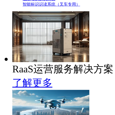
智能标识识读系统（叉车专用）
RaaS运营服务解决方案
了解更多