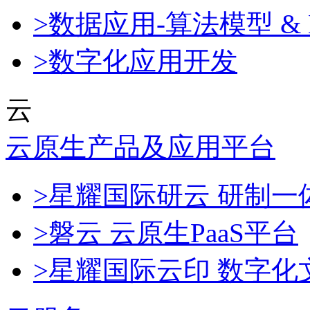
>数据应用-算法模型 & 
>数字化应用开发
云
云原生产品及应用平台
>星耀国际研云 研制
>磐云 云原生PaaS平台
>星耀国际云印 数字化