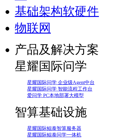
基础架构软硬件
物联网
产品及解决方案
星耀国际问学
星耀国际问学 企业级Agent中台
星耀国际问学 智能流程工作台
爱问学 PC本地部署大模型
智算基础设施
星耀国际鲲泰智算服务器
星耀国际鲲泰问学一体机