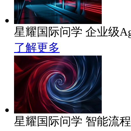
星耀国际问学 企业级Ag
了解更多
星耀国际问学 智能流