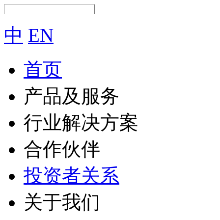
中
EN
首页
产品及服务
行业解决方案
合作伙伴
投资者关系
关于我们