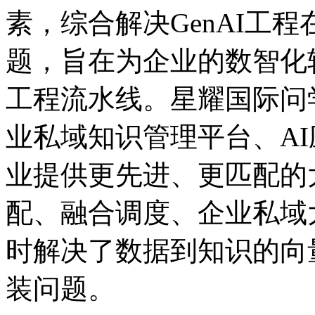
素，综合解决GenAI工程在
题，旨在为企业的数智
工程流水线。星耀国际问学
业私域知识管理平台、A
业提供更先进、更匹配的
配、融合调度、企业
时解决了数据到知识的向
装问题。