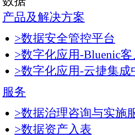
数据
产品及解决方案
>数据安全管控平台
>数字化应用-Blueni
>数字化应用-云捷集成
服务
>数据治理咨询与实施
>数据资产入表