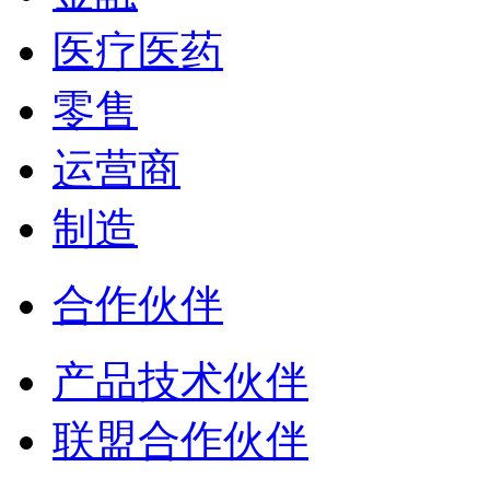
医疗医药
零售
运营商
制造
合作伙伴
产品技术伙伴
联盟合作伙伴