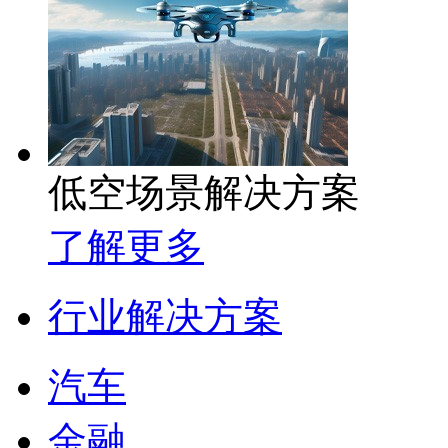
低空场景解决方案
了解更多
行业解决方案
汽车
金融