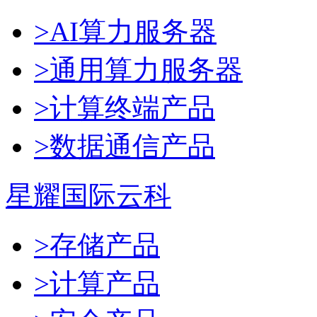
>AI算力服务器
>通用算力服务器
>计算终端产品
>数据通信产品
星耀国际云科
>存储产品
>计算产品