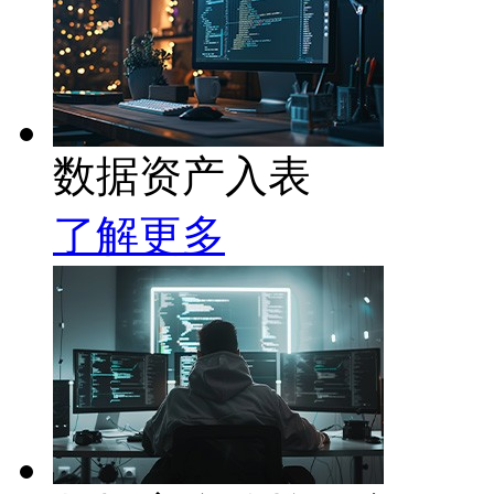
数据资产入表
了解更多