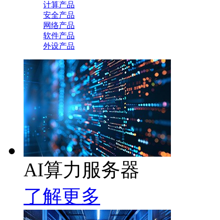
计算产品
安全产品
网络产品
软件产品
外设产品
AI算力服务器
了解更多