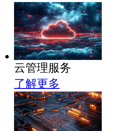
云管理服务
了解更多