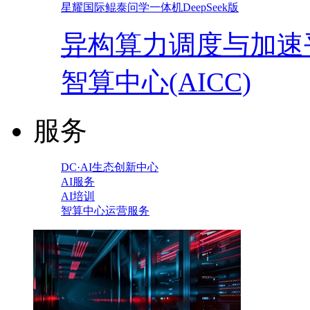
星耀国际鲲泰问学一体机DeepSeek版
异构算力调度与加速
智算中心(AICC)
服务
DC·AI生态创新中心
AI服务
AI培训
智算中心运营服务